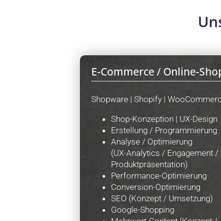
Uns
E-Commerce / Online-Sho
Shopware | Shopify | WooCommer
Shop-Konzeption | UX-Design
Erstellung / Programmierung
Analyse / Optimierung
(UX-Analytics / Engagement /
Produktpräsentation)
Performance-Optimierung
Conversion-Optimierung
SEO (Konzept / Umsetzung)
Google-Shopping