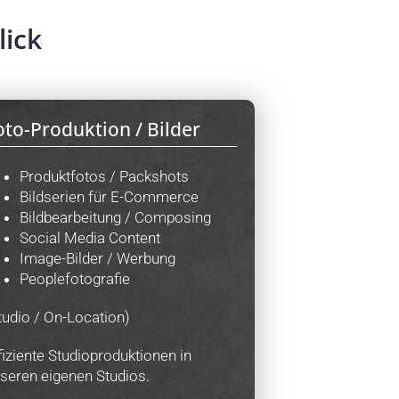
lick
oto-Produktion / Bilder
Produktfotos / Packshots
Bildserien für E-Commerce
Bildbearbeitung / Composing
Social Media Content
Image-Bilder / Werbung
Peoplefotografie
tudio / On-Location)
fiziente Studioproduktionen in
seren eigenen Studios.